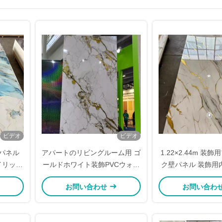
ビデオ
ビデオ
パネル
アパートのリビングルーム用 ゴ
1.22×2.44m 装
イリッシ
ールドホワイト装飾PVCウォー
ク壁パネル 装飾用
ディング
ルパネル 大理石シート
の大理石シ
お問い合わせ
お問い合わ
ート