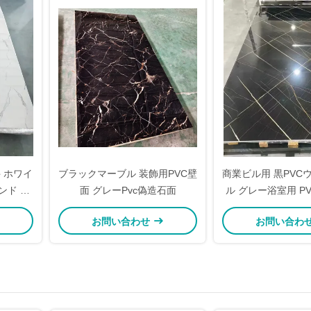
井 ホワイ
ブラックマーブル 装飾用PVC壁
商業ビル用 黒PVC
ンド 壁
面 グレーPvc偽造石面
ル グレー浴室用 P
クラッド
お問い合わせ
お問い合わ