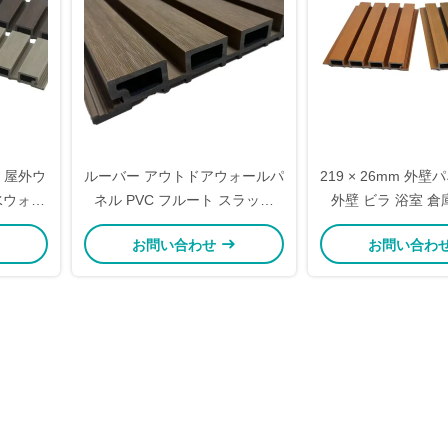
D 屋外ウ
ルーバー アウトドアウォールパ
219 × 26mm 外
水ウォー
ネル PVC フルート スラット
外壁 ビラ 浴室 倉庫
用
WPC エクステリア ウッドプラ
お問い合わせ
お問い合わ
スチックコンポジット