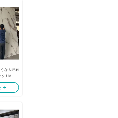
ような大理石
ク UVコー
材スラットパ
せ