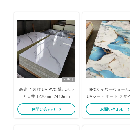
ビデオ
高光沢 装飾 UV PVC 壁パネル
SPCシャワーウォール
と天井 1220mm 2440mm
UVシート ボード スタ
ュなバスルームクラッ
お問い合わせ
お問い合わせ
パネル 4 x 8フィ