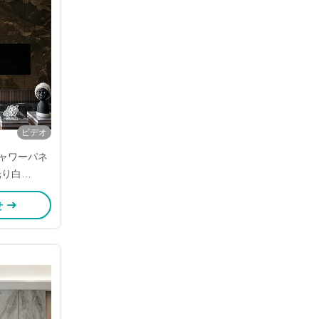
ビデオ
シャワーパネ
光り白
m PVCシャワ
せ
ル