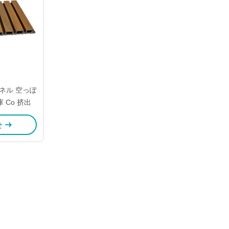
壁パネル 空っぽ
 Co 挤出
せ