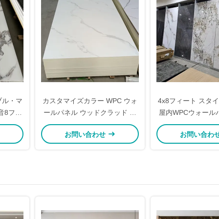
ブル・マ
カスタマイズカラー WPC ウォ
4x8フィート スタ
音8フィ
ールパネル ウッドクラッド チ
屋内WPCウォール
ー・パネ
ャコールボードウォール
大理石調化粧板 12
お問い合わせ
お問い合わ
2440mm 2600mm
2440mm