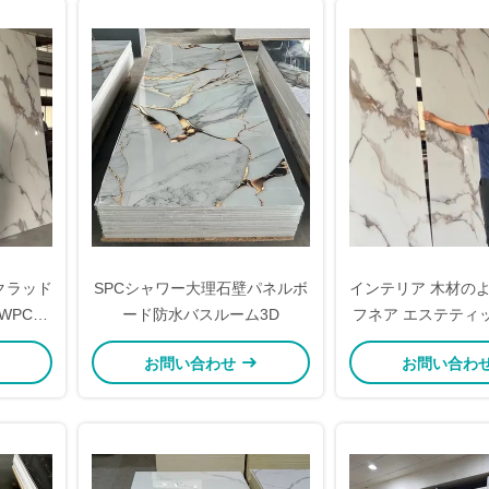
クラッド
SPCシャワー大理石壁パネルボ
インテリア 木材の
 WPC間
ード防水バスルーム3D
フネア エステティッ
ティング Wpc 木
お問い合わせ
お問い合わ
ネル