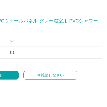
VCウォールパネル グレー浴室用 PVCシャワー
50
8.1
せ
今雑談しなさい