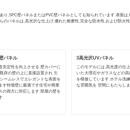
あり,SPC壁パネルまたはPVC壁パネルとしても知られています.表面は
らのパネルは,高光沢な仕上げ,優れた耐磨性,完全な防水性,および防火
壁パネル
3高光沢UVパネル
造安定性を向上させる 壁カバーに
このモデルには,高光度の仕上
 既存の壁の上に直接設置され 欠
いた大理石やガラスなどの高
,シームレスでエレガントな表面を
を模倣しています.ホテル洗練
ます特徴壁に最適です住宅や商業
な雰囲気を 空間にもたらし
スの両方に対応します 部屋の壁を
す