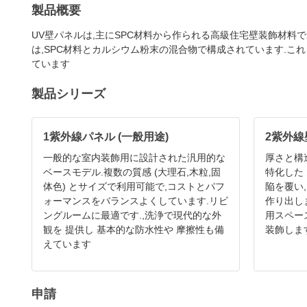
製品概要
UV壁パネルは,主にSPC材料から作られる高級住宅壁装飾材料で
は,SPC材料とカルシウム粉末の混合物で構成されています.これ
ています
製品シリーズ
1紫外線パネル (一般用途)
2紫外線
一般的な室内装飾用に設計された汎用的な
厚さと構
ベースモデル.複数の質感 (大理石,木粒,固
特化した
体色) とサイズで利用可能で,コストとパフ
陥を覆い
ォーマンスをバランスよくしています.リビ
作り出し
ングルームに最適です.,洗浄で現代的な外
用スペー
観を 提供し 基本的な防水性や 摩擦性も備
装飾しま
えています
申請