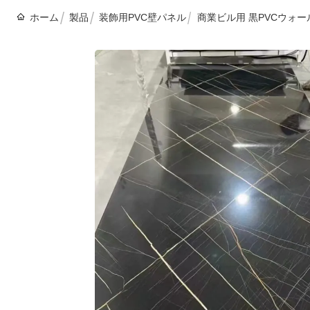
ホーム
製品
装飾用PVC壁パネル
商業ビル用 黒PVCウォー