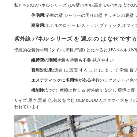
私たちのUVパネルシリーズ (UV壁パネル,高光 UVパネル,防水U
住宅用:
浴室の壁 シャワーの周りの壁 キッチンの裏壁 テ
商業用:
ホテルのロビー,レストラン,ブティック,オフィ
紫外線 パネル シリーズ を 選ぶ の は なぜ です 
伝統的な装飾材料 (タイル,塗料,壁紙) と比べると,UVパネル,U
維持費の削減
塗装も塗装も不要 拭きやすい
費用対効果:
迅速 に 設置 する こと に よっ て,労働 費 が
エステティックに多用性がある
複数のテクスチャと色で
機能性:
防水で 摩擦に耐える 紫外線で安定し 環境に優
サイズ,厚さ,質感,色,包装を含む OEM&ODMカスタマイズ
われています