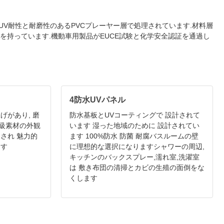
,UV耐性と耐磨性のあるPVCプレーヤー層で処理されています.材料層
性を持っています.機動車用製品がEUCE試験と化学安全認証を通過し
4防水UVパネル
げがあり, 磨
防水基板とUVコーティングで 設計されて
級素材の外観
います 湿った地域のために 設計されてい
され 魅力的
ます 100%防水 防菌 耐腐バスルームの壁
ます
に理想的な選択になりますシャワーの周辺,
キッチンのバックスプレー,濡れ室,洗濯室
は 敷き布団の清掃とカビの生殖の面倒をな
くします