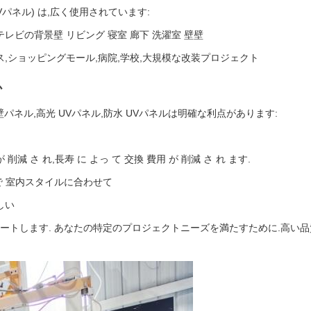
Vパネル) は,広く使用されています:
レビの背景壁 リビング 寝室 廊下 洗濯室 壁壁
ス,ショッピングモール,病院,学校,大規模な改装プロジェクト
か
V壁パネル,高光 UVパネル,防水 UVパネルは明確な利点があります:
 削減 さ れ,長寿 に よっ て 交換 費用 が 削減 さ れ ます.
 室内スタイルに合わせて
しい
をサポートします. あなたの特定のプロジェクトニーズを満たすために.