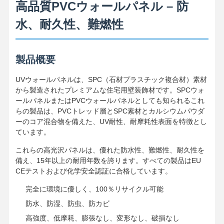
高品質PVCウォールパネル – 防
水、耐久性、難燃性
製品概要
UVウォールパネルは、SPC（石材プラスチック複合材）素材
から製造されたプレミアムな住宅用壁装飾材です。SPCウォ
ールパネルまたはPVCウォールパネルとしても知られるこれ
らの製品は、PVCトレッド層とSPC素材とカルシウムパウダ
ーのコア混合物を備えた、UV耐性、耐摩耗性表面を特徴とし
ています。
これらの高光沢パネルは、優れた防水性、難燃性、耐久性を
備え、15年以上の耐用年数を誇ります。すべての製品はEU
CEテストおよび化学安全認証に合格しています。
完全に環境に優しく、100％リサイクル可能
防水、防湿、防虫、防カビ
高強度、低摩耗、膨張なし、変形なし、破損なし