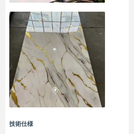
会社案内
品質管理
お問い合わせ
ニュース
すべての場合
今雑談しなさ
い
装飾用PVC壁パネル
WPC壁パネル
3D壁パネル
外壁パネル
技術仕様
壁パネル