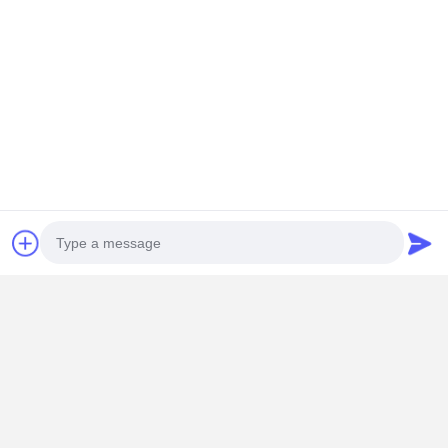
当社の製品は、EU CE認証および包括的な化学試験認証に合
格しています。
Photo
Video Call
梱包・配送
Audio Call