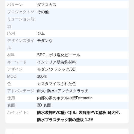
パターン
ダマスカス
プロジェクトソ
その他
リューション能
力
応用
ジム
デザインスタイ
モダンな
ル
材料
SPC、ポリ塩化ビニール
キーワード
インテリア壁装飾材料
デザイン
モダン/クラシック/3D
MOQ
100個
色
カスタマイズされた色
アドバンテージ
耐火+防水+アンチスクラッチ
使用
内部の家のホテルの壁Decoratin
表面
3D 表面
ハイライト:
,
,
防水装飾PVC壁パネル
装飾用PVC壁板 耐火性
防水プラスチック製の壁板 1.2M