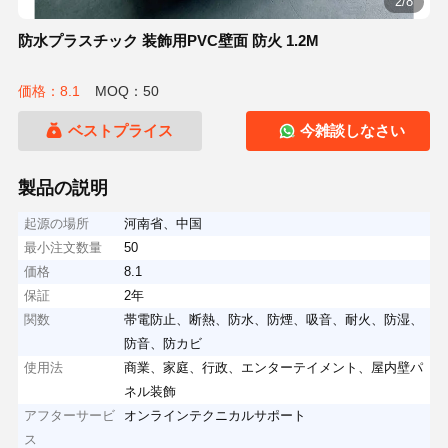
3/8
防水プラスチック 装飾用PVC壁面 防火 1.2M
価格：8.1
MOQ：50
ベストプライス
今雑談しなさい
製品の説明
起源の場所
河南省、中国
最小注文数量
50
価格
8.1
保証
2年
関数
帯電防止、断熱、防水、防煙、吸音、耐火、防湿、
防音、防カビ
使用法
商業、家庭、行政、エンターテイメント、屋内壁パ
ネル装飾
アフターサービ
オンラインテクニカルサポート
ス