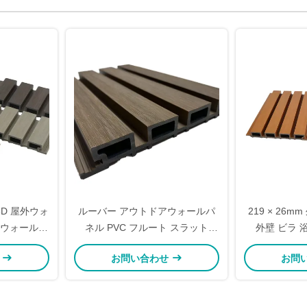
3D 屋外ウォ
ルーバー アウトドアウォールパ
219 × 26
水ウォールパ
ネル PVC フルート スラット
外壁 ビラ 浴
ン用
WPC エクステリア ウッドプラス
せ
お問い合わせ
お問
チックコンポジット