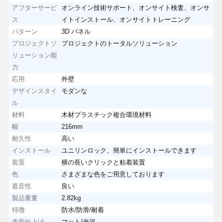
アフターサービ
オンライン技術サポート、オンサイト検査、オンサ
ス
イトインストール、オンサイトトレーニング
パターン
3D パネル
プロジェクトソ
プロジェクトのトータルソリューション
リューション能
力
応用
外壁
デザインスタイ
モダンな
ル
材料
木材プラスチック複合環境材料
幅
216mm
耐久性
高い
インストール
ユニリンロック、簡単にインストールできます
装置
横の長いクリックと粘着装置
色
さまざまな色をご用意しております
遮音性
良い
製品重量
2.82kg
特徴
防水/防滑/耐着
表面仕上げ
マット/光沢