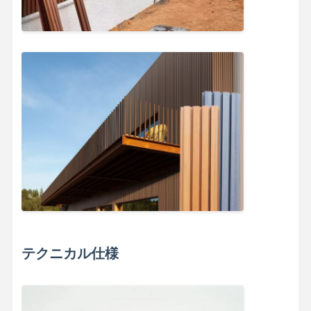
会社案内
品質管理
お問い合わせ
ニュース
すべての場合
今雑談しなさ
い
装飾用PVC壁パネル
WPC壁パネル
3D壁パネル
テクニカル仕様
外壁パネル
壁パネル