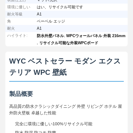
環境に優しい
はい、リサイクル可能です
耐火等級
A1
角
ベーベル エッジ
耐火
A1
ハイライト:
,
防水外壁パネル
WPCウォールパネル 外装 216mm
,
リサイクル可能な外装WPCボード
WYC ベストセラー モダン エクス
テリア WPC 壁紙
製品概要
高品質の防水クラシックダイニング 外壁 リビング ホテル 屋
外防火壁板 卓越した性能
完全に環境に優しい100%リサイクル可能
防水 防湿 防コモ 防菌