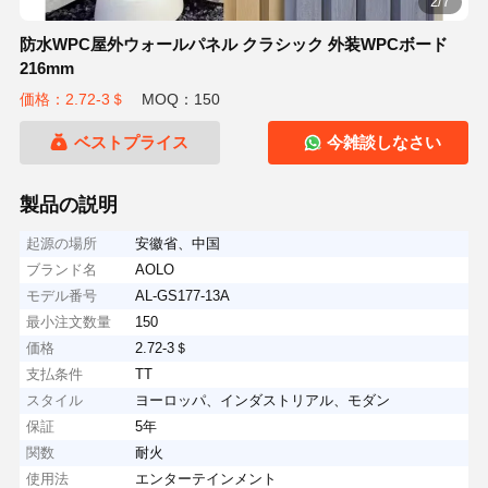
2/7
防水WPC屋外ウォールパネル クラシック 外装WPCボード
216mm
価格：2.72-3＄
MOQ：150
ベストプライス
今雑談しなさい
製品の説明
起源の場所
安徽省、中国
ブランド名
AOLO
モデル番号
AL-GS177-13A
最小注文数量
150
価格
2.72-3＄
支払条件
TT
スタイル
ヨーロッパ、インダストリアル、モダン
保証
5年
関数
耐火
使用法
エンターテインメント