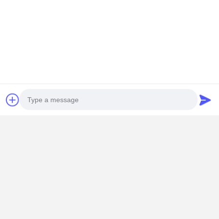
梱包と配送
Photo
Video Call
Audio Call