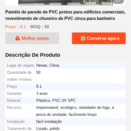
3/7
Painéis de parede de PVC pretos para edifícios comerciais,
revestimento de chuveiro de PVC cinza para banheiro
Preço：8.1
MOQ：50
Melhor preço
Converse agora
Descrição De Produto
Lugar de origem
Henan, China
Quantidade de
50
ordem mínima
Preço
8.1
Garantia
3 anos
Material
Plástico, PVC UV SPC
Recurso
Impermeável, ecológico, retardador de fogo, à
prova de umidade, facilmente limpo
Instalação
fácil instalação
Tratamento de
Lixado, polido