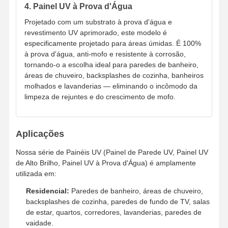
4. Painel UV à Prova d'Água
painéis de parede de fibras de bambu
Projetado com um substrato à prova d'água e
revestimento UV aprimorado, este modelo é
Painéis de parede acústicos
especificamente projetado para áreas úmidas. É 100%
à prova d'água, anti-mofo e resistente à corrosão,
Painel de Parede de Porcelana
tornando-o a escolha ideal para paredes de banheiro,
áreas de chuveiro, backsplashes de cozinha, banheiros
Painel de parede do SPC
molhados e lavanderias — eliminando o incômodo da
limpeza de rejuntes e do crescimento de mofo.
Painel de parede UV
Aplicações
Nossa série de Painéis UV (Painel de Parede UV, Painel UV
de Alto Brilho, Painel UV à Prova d'Água) é amplamente
utilizada em:
Residencial:
Paredes de banheiro, áreas de chuveiro,
backsplashes de cozinha, paredes de fundo de TV, salas
de estar, quartos, corredores, lavanderias, paredes de
vaidade.