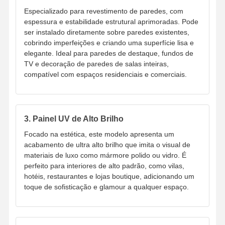
Especializado para revestimento de paredes, com
espessura e estabilidade estrutural aprimoradas. Pode
ser instalado diretamente sobre paredes existentes,
Fábrica
Controle De
Fale
Notícias
cobrindo imperfeições e criando uma superfície lisa e
Qualidade
Conosco
elegante. Ideal para paredes de destaque, fundos de
TV e decoração de paredes de salas inteiras,
compatível com espaços residenciais e comerciais.
Todos Os
Converse
Casos
Agora
3. Painel UV de Alto Brilho
Focado na estética, este modelo apresenta um
Painel de Parede Decorativo de PVC
acabamento de ultra alto brilho que imita o visual de
materiais de luxo como mármore polido ou vidro. É
Painel de parede WPC
perfeito para interiores de alto padrão, como vilas,
hotéis, restaurantes e lojas boutique, adicionando um
painel de parede 3d
toque de sofisticação e glamour a qualquer espaço.
Painel de parede exterior
Painel de parede de flauta