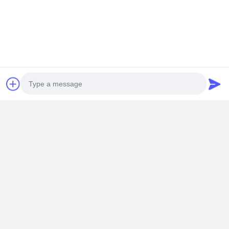
Visita à Fábrica
Nossos produtos são bem recebidos por clientes de
diferentes países ao redor do mundo.
Photo
Video Call
Audio Call