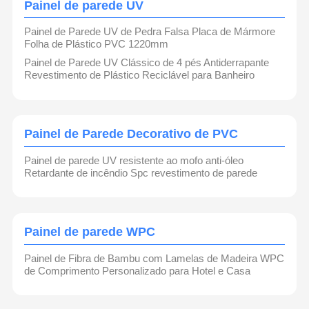
Painel de parede UV
painéis de parede de fibras de bambu
Painel de Parede UV de Pedra Falsa Placa de Mármore
Folha de Plástico PVC 1220mm
Painéis de parede acústicos
Painel de Parede UV Clássico de 4 pés Antiderrapante
Painel de Parede de Porcelana
Revestimento de Plástico Reciclável para Banheiro
Henan Huansen Building Materials Co.,
Painel de parede do SPC
Ltd.
Painel de parede UV
Painel de Parede Decorativo de PVC
Painel de parede UV resistente ao mofo anti-óleo
Perfil da Empresa
Retardante de incêndio Spc revestimento de parede
A Henan Huansen Building Materials Co., Ltd., estabelecida
em 2008, é uma empresa líder de alta tecnologia
especializada em P&D, design, produção, vendas e serviço
pós-venda de cadeia completa de novos materiais de
construção ecológicos. Com mais de 15 anos de
Painel de parede WPC
experiência profissional em fabricação na indústria de
compósitos de madeira-plástico (WPC), construímos uma
base de produção moderna com oficinas padronizadas,
Painel de Fibra de Bambu com Lamelas de Madeira WPC
equipamentos inteligentes e um rigoroso sistema de
de Comprimento Personalizado para Hotel e Casa
controle de qualidade.
Atualmente, a empresa conta com mais de 200
funcionários profissionais, incluindo engenheiros de P&D,