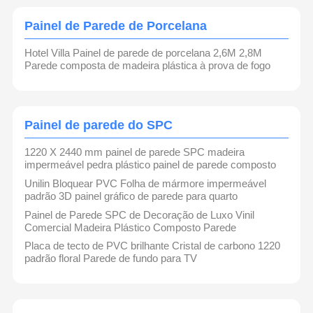
Painel de Parede de Porcelana
Quem
Fábrica
Controle De
Fale
Somos
Qualidade
Conosco
Hotel Villa Painel de parede de porcelana 2,6M 2,8M
Parede composta de madeira plástica à prova de fogo
Painel de parede do SPC
Notícias
Todos Os
Converse
Casos
Agora
1220 X 2440 mm painel de parede SPC madeira
impermeável pedra plástico painel de parede composto
Unilin Bloquear PVC Folha de mármore impermeável
Painel de Parede Decorativo de PVC
padrão 3D painel gráfico de parede para quarto
Painel de parede WPC
Painel de Parede SPC de Decoração de Luxo Vinil
Comercial Madeira Plástico Composto Parede
painel de parede 3d
Placa de tecto de PVC brilhante Cristal de carbono 1220
padrão floral Parede de fundo para TV
Painel de parede exterior
Painel de parede de flauta