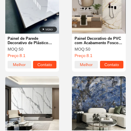
Painel de Parede
Painel Decorativo de PVC
Decorativo de Plástico
com Acabamento Fosco
Impermeável PVC
2.6M 2.8M Chapa de
MOQ:
50
MOQ:
50
Resistente ao Fogo 1.2M
Mármore de PVC
Preço:
8.1
Preço:
8.1
Melhor
Contato
Melhor
Contato
preço
preço