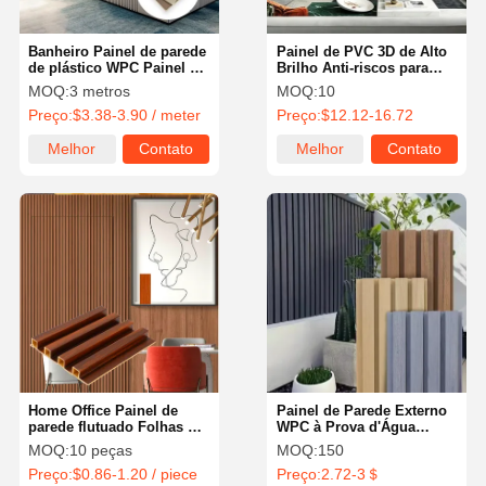
Banheiro Painel de parede
Painel de PVC 3D de Alto
de plástico WPC Painel de
Brilho Anti-riscos para
revestimento de pedra de
Pequenos Escritórios,
MOQ:
3 metros
MOQ:
10
mármore Decoração
Design de Painel de
Preço:
$3.38-3.90 / meter
Preço:
$12.12-16.72
interior
Parede de PVC para
Escritório
Melhor
Contato
Melhor
Contato
preço
preço
Home Office Painel de
Painel de Parede Externo
parede flutuado Folhas de
WPC à Prova d'Água
revestimento de parede de
Clássico Placa Externa
MOQ:
10 peças
MOQ:
150
PVC moderno 8x4
WPC 216mm
Preço:
$0.86-1.20 / piece
Preço:
2.72-3＄