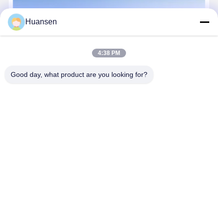
Painel de Parede Spc Uv para Decoração de Interiores de 1220*2900*
Huansen
4:38 PM
Good day, what product are you looking for?
Henan Huansen Building Materials Co., Ltd. Perfil da Empresa A
Henan Huansen Building Materials Co., Ltd., estabelecida em 2008,
é uma empresa líder de alta tecnologia especializada em P&D,
design, produção, vendas e serviço pós-venda de cadeia
...
Aprenda mais
Send Inquiry
Converse agora
Casa
Mapa do Site
Fale Conosco
Desktop Site
Mapa do Site
Política de privacidade