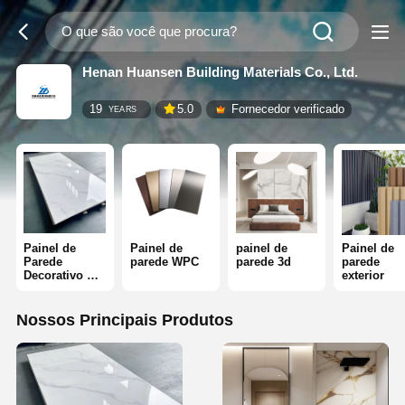
Henan Huansen Building Materials Co., Ltd.
19
5.0
Fornecedor verificado
YEARS
Painel de
Painel de
painel de
Painel de
Parede
parede WPC
parede 3d
parede
Decorativo de
exterior
PVC
Nossos Principais Produtos