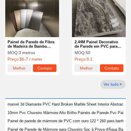
Quem
Fábrica
Controle De
Fale
Somos
Qualidade
Conosco
Painel de Parede de Fibra
2.44M Painel Decorativo
de Madeira de Bambu
de Parede em PVC para
Espelhado WPC, Chapa de
Casa e Comércio, Folha
MOQ:
3 metros
MOQ:
50
Fibra Metálica de PVC
de PVC à Prova de Fogo
Notícias
Todos Os
Converse
Preço:
$6-7 / meter
Preço:
8.1
para Parede
Casos
Agora
Melhor
Contato
Melhor
Contato
preço
preço
Painel de Parede Decorativo de PVC
Ver tudo
Painel de parede WPC
painel de parede 3d
marvel 3d Diamante PVC Hard Broken Marble Sheet Interior Abstract W
10mm Pvc Chuveiro Mármore Alto Brilho Painéis de Parede Pvc Painé
Painel de parede exterior
Painel de parede de mármore de PVC com ouro 122 * 260 para banheir
Painel de parede de flauta
Painel de Parede de Mármore para Chuveiro Spc à Prova d'Água Banhei