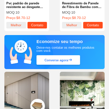
Pvc padrão de parede
Revestimento de Parede
resistente ao desgaste
de Fibra de Bambu com
2.8M Design de quarto de
Mármore Brilhante e
MOQ:
10
MOQ:
10
cores personalizadas
Carvão de Bambu, Painel
Preço:
$8.70-12
Preço:
$8.70-12
revestimento interior de
de Mármore e Carvão de
PVC
Bambu, Placa Sólida de
Melhor
Contato
Melhor
Contato
Carvão de Bambu
preço
preço
Economize seu tempo
Deixe-nos contatar os melhores produtos
com você.
Converse agora