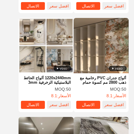
افضل سعر
الاتصال
افضل سعر
الاتصال
ألواح جدران PVC رخامية مع
1220x2440mm ألواح الحائط
ذهب 2800 مم كسوة حمام
البلاستيكية الزخرفية 3mm
SPC
الديكور الداخلي
MOQ:
50
MOQ:
50
الأسعار:
8.1
الأسعار:
8.1
افضل سعر
الاتصال
افضل سعر
الاتصال
منزل
المنتجات
أشرطة فيديو
عرض الواقع
الافتراضي