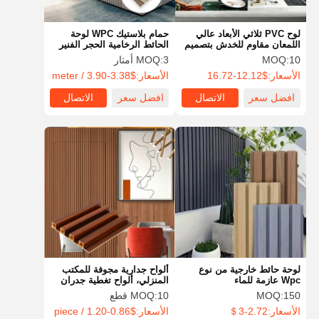
لوح PVC ثلاثي الأبعاد عالي
حمام بلاستيك WPC لوحة
اللمعان مقاوم للخدش بتصميم
الحائط الرخامية الحجر الفنير
لوح حائط PVC صغير للمكاتب
لوحة التصميم الداخلي
10
MOQ:
3 أمتار
MOQ:
الأسعار:
$12.12-16.72
الأسعار:
$3.38-3.90 / meter
افضل سعر
الاتصال
افضل سعر
الاتصال
لوحة حائط خارجية من نوع
ألواح جدارية مجوفة للمكتب
Wpc عازمة للماء
المنزلي، ألواح تغطية جدران
حديثة من بلاستيك PVC مقاس
150
MOQ:
10 قطع
MOQ:
8x4
الأسعار:
2.72-3＄
الأسعار:
$0.86-1.20 / piece