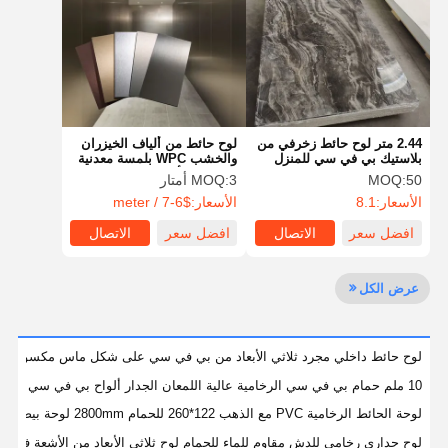
حول بنا
جولة في
ضبط الجودة
اتصل بنا
المعمل
2.44 متر لوح حائط زخرفي من
لوح حائط من ألياف الخيزران
بلاستيك بي في سي للمنزل
والخشب WPC بلمسة معدنية
والتجاري مقاوم للحريق من
من PVC لألواح الحائط
50
MOQ:
3 أمتار
MOQ:
بلاستيك بي في سي
الأسعار:
8.1
الأسعار:
$6-7 / meter
أخبار
جميع القضايا
نتحدث الآن
افضل سعر
الاتصال
افضل سعر
الاتصال
ألواح جدارية زخرفية من بلاستيك PVC
عرض الكل
لوحة الحائط WPC
لوحة حائط ثلاثية الأبعاد
لوح حائط داخلي مجرد ثلاثي الأبعاد من بي في سي على شكل ماس مكسور رخامي بسمك 8 مم و 3 مم مع إضاءة لمستشفى جد
10 ملم حمام بي في سي الرخامية عالية اللمعان الجدار ألواح بي في سي لوحة الحمام ملصق مع الضوء الرخامية LED 2800 ملم الديكور لوحة بي في سي
لوحة الجدار الخارجي
لوحة الحائط الرخامية PVC مع الذهب 122*260 للحمام 2800mm لوحة بيضاء للوحة الحائط Pvc Spc 2800*1220 لوحة الحائط الرخامية
لوحة حائط مخددة
لوح جداري رخامي للدش مقاوم للماء للحمام لوح ثلاثي الأبعاد من الأشعة فوق ا