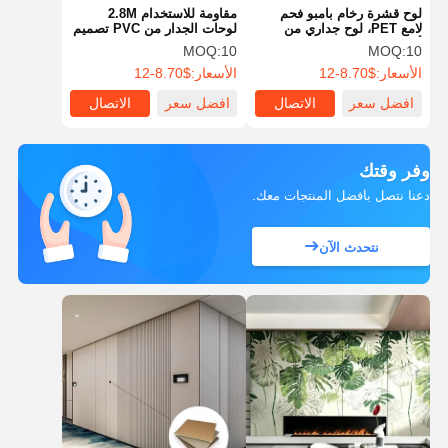
لوح قشرة رخام بامبو فحم
مقاومة للاستخدام 2.8M
لامع PET، لوح جداري من
لوحات الجدار من PVC تصميم
ألياف الرخام، لوح فحم بامبو،
غرفة النوم اللون المخصص
MOQ:
10
MOQ:
10
لوح صلب بفحم بامبو
الأسعار:
$8.70-12
الأسعار:
$8.70-12
افضل سعر
الاتصال
افضل سعر
الاتصال
وفر وقتك
دعنا نتصل بأفضل المنتجات معك.
نتحدث الآن