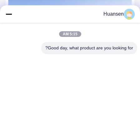
ألواح حائط UV Spc ل 1220 * 2900 * 3mm ديكور الداخلية ورق الرخام PVC بوة ألواح حائط الرخام Spc
Huansen
5:15 AM
Good day, what product are you looking for?
شركة خنان هوانسن لمواد البناء المحدودة نبذة عن الشركة تأسست
شركة خنان هوانسن لمواد البناء المحدودة في عام 2008، وهي مؤسسة
رائدة في مجال التكنولوجيا الفائقة متخصصة في البحث والتطوير
والتصميم والإنتاج والمبيعات وخدمة ما بعد البيع المتكاملة لمواد البناء
...
علمت أكثر
Send Inquiry
نتحدث الآن
منزل
حول نا
اتصل بنا
Desktop Site
خريطة الموقع
سياسة الخصوصية