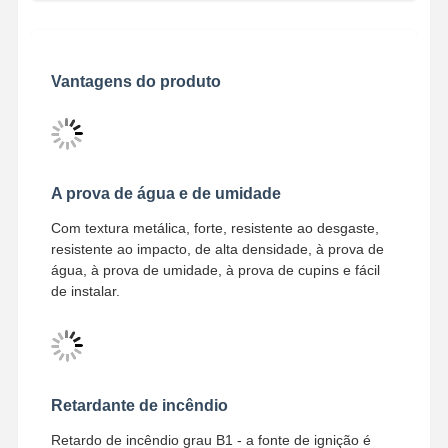
painéis de parede de fibras de bambu
Vantagens do produto
Painéis de parede acústicos
Painel de Parede de Porcelana
Painel de parede do SPC
A prova de água e de umidade
Painel de parede UV
Com textura metálica, forte, resistente ao desgaste,
resistente ao impacto, de alta densidade, à prova de
água, à prova de umidade, à prova de cupins e fácil
de instalar.
Retardante de incêndio
Retardo de incêndio grau B1 - a fonte de ignição é