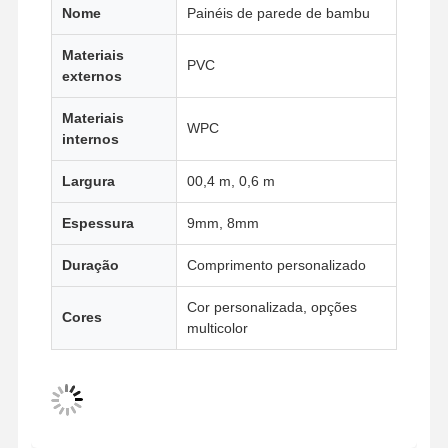
Nome
Painéis de parede de bambu
Materiais
PVC
Fábrica
Controle De
Fale
Notícias
externos
Qualidade
Conosco
Materiais
WPC
internos
Largura
00,4 m, 0,6 m
Todos Os
Converse
Espessura
9mm, 8mm
Casos
Agora
Duração
Comprimento personalizado
Painel de Parede Decorativo de PVC
Cor personalizada, opções
Cores
Painel de parede WPC
multicolor
painel de parede 3d
Painel de parede exterior
Painel de parede de flauta