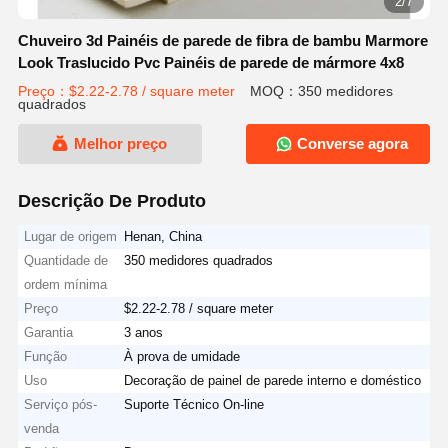
2/7
Chuveiro 3d Painéis de parede de fibra de bambu Marmore
Look Traslucido Pvc Painéis de parede de mármore 4x8
Preço：$2.22-2.78 / square meter
MOQ：350 medidores
quadrados
Melhor preço
Converse agora
Descrição De Produto
Lugar de origem
Henan, China
Quantidade de
350 medidores quadrados
ordem mínima
Preço
$2.22-2.78 / square meter
Garantia
3 anos
Função
À prova de umidade
Uso
Decoração de painel de parede interno e doméstico
Serviço pós-
Suporte Técnico On-line
venda