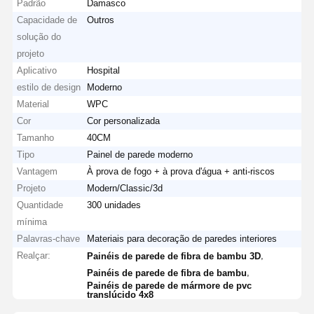
Padrão
Damasco
Capacidade de
Outros
solução do
projeto
Aplicativo
Hospital
estilo de design
Moderno
Material
WPC
Cor
Cor personalizada
Tamanho
40CM
Tipo
Painel de parede moderno
Vantagem
À prova de fogo + à prova d'água + anti-riscos
Projeto
Modern/Classic/3d
Quantidade
300 unidades
mínima
Palavras-chave
Materiais para decoração de paredes interiores
Realçar:
,
Painéis de parede de fibra de bambu 3D
,
Painéis de parede de fibra de bambu
Painéis de parede de mármore de pvc
translúcido 4x8