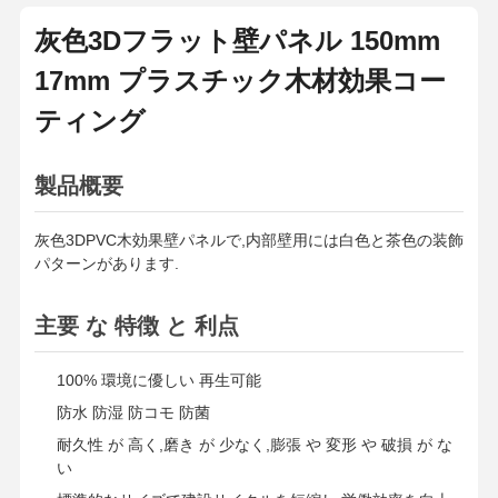
灰色3Dフラット壁パネル 150mm
17mm プラスチック木材効果コー
ティング
製品概要
灰色3DPVC木効果壁パネルで,内部壁用には白色と茶色の装飾
パターンがあります.
主要 な 特徴 と 利点
100% 環境に優しい 再生可能
防水 防湿 防コモ 防菌
耐久性 が 高く,磨き が 少なく,膨張 や 変形 や 破損 が な
い