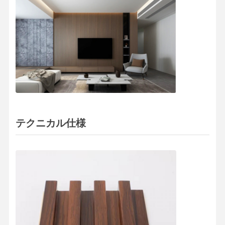
会社案内
品質管理
お問い合わせ
ニュース
すべての場合
今雑談しなさ
い
テクニカル仕様
装飾用PVC壁パネル
WPC壁パネル
3D壁パネル
外壁パネル
壁パネル