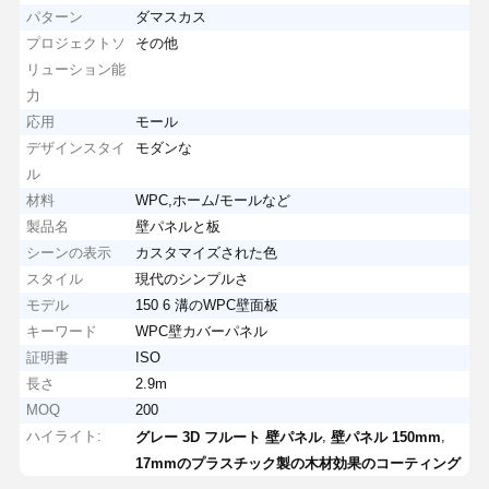
パターン
ダマスカス
プロジェクトソ
その他
リューション能
力
応用
モール
デザインスタイ
モダンな
ル
材料
WPC,ホーム/モールなど
製品名
壁パネルと板
シーンの表示
カスタマイズされた色
スタイル
現代のシンプルさ
モデル
150 6 溝のWPC壁面板
キーワード
WPC壁カバーパネル
証明書
ISO
長さ
2.9m
MOQ
200
ハイライト:
,
,
グレー 3D フルート 壁パネル
壁パネル 150mm
17mmのプラスチック製の木材効果のコーティング