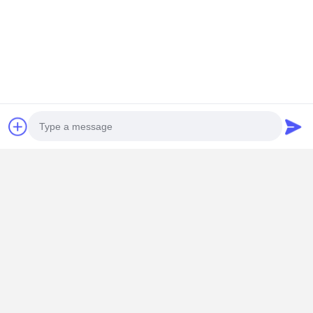
梱包と配送
Photo
顧客との関わり
Video Call
私たちの工場を訪問するために,さまざまな地域からの顧客を
Audio Call
歓迎