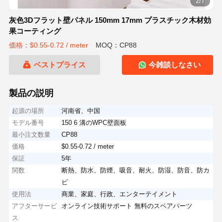
2/7
灰色3Dフラット壁パネル 150mm 17mm プラスチック木材効
果コーティング
価格：$0.55-0.72 / meter
MOQ：CP88
ベストプライス
今雑談しなさい
製品の説明
起源の場所
河南省、中国
モデル番号
150 6 溝のWPC壁面板
最小注文数量
CP88
価格
$0.55-0.72 / meter
保証
5年
関数
断熱、防水、防煙、吸音、耐火、防湿、防音、防カ
ビ
使用法
商業、家庭、行政、エンターテイメント
アフターサービ
オンライン技術サポート 無料のスペアパーツ
ス