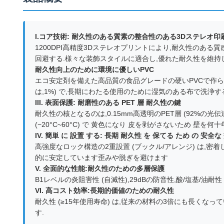
I.コア技術: 耐久性のある質素の整合性のある3Dステレオ印
1200DPI高精度3Dステレオプリントにより,耐久性のある
回避する.様々な装飾スタイルに適合し,優れた耐久性を維持
耐久性向上のために環境に優しいPVC
エコ安定剤を備えた高品質の食品グレードの硬いPVCで作られ,基
は,1%) で,長期にわたる使用のために湿気のある布で洗浄す
III. 表面保護: 耐磨性のある PET 層 耐久性の鍵
耐久性の核となるのは,0.15mm高透明のPET層 (92%の
(−20°C~60°C) で 黄色になり 皮を剥がさないため 壁を
IV. 簡単 に 設置 する: 長期 耐久性 を 保てる ため の 安全な
高強度なロック構造の2重設置 (ブックル/アレンジ) は,密
的に安定しています歪みや脱ぎを避けます
V. 全面的な性能:耐久性のための多層保護
B1レベルの炎阻害性 (自滅性),29dBの防音性,酸/塩基/油耐
VI. 高コスト効率:長期的価値のための耐久性
耐久性 (≥15年使用寿命) は,従来の材料の3倍にも長く
す.