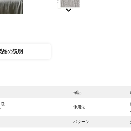
製品の説明
保証:
、吸
使用法:
ビ
ト
パターン: