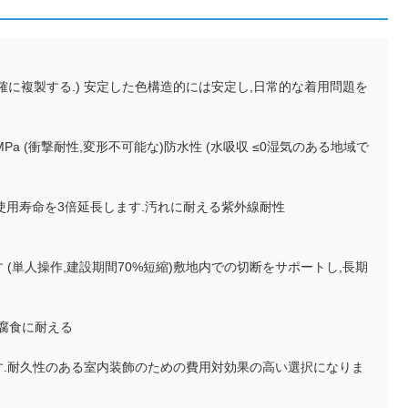
正確に複製する.) 安定した色構造的には安定し,日常的な着用問題を
a (衝撃耐性,変形不可能な)防水性 (水吸収 ≤0湿気のある地域で
あり,使用寿命を3倍延長します.汚れに耐える紫外線耐性
 (単人操作,建設期間70%短縮)敷地内での切断をサポートし,長期
形や腐食に耐える
れます.耐久性のある室内装飾のための費用対効果の高い選択になりま