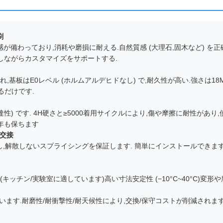
刷
質感が備わっており,消耗や磨損に耐える.自然質感 (大理石,固木など) を
しながらカスタマイズをサポートする.
板はE0レベル (ホルムアルデヒドなし) で,耐久性が高い.強さは18MP
るだけです.
光伝達性) です. 4H硬さと≥5000着用サイクルにより,傷や摩擦に耐性が
何十年も保ちます
 交接
着し,解散しないスプライシングを保証します. 簡単にインストールできます
性 (キッチン/実験室に適しています)高い寸法安定性 (−10°C~40°C)変
なっています.耐磨性/耐衝撃性/耐天候性により,交換/保守コストが削減さ