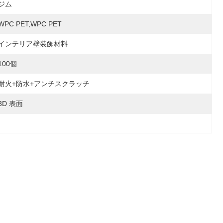
ジム
WPC PET,WPC PET
インテリア壁装飾材料
100個
耐火+防水+アンチスクラッチ
3D 表面