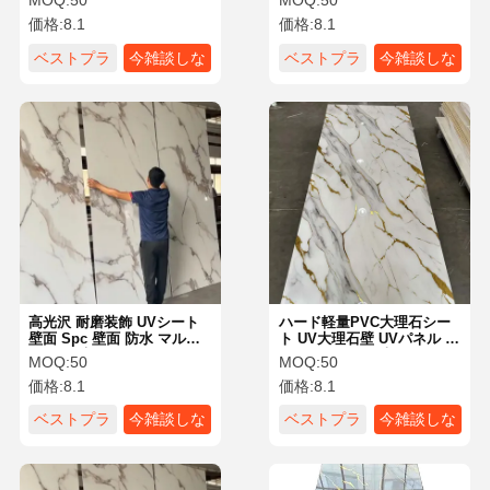
MOQ:
50
MOQ:
50
ト PVC 3mm UV 3Dパネ
ルパネル Spc オンラインシ
価格:
8.1
価格:
8.1
ル、エンボスパネルウォー
ョッピングウェブサイト
ル大理石PVC
ベストプラ
今雑談しな
ベストプラ
今雑談しな
イス
さい
イス
さい
高光沢 耐磨装飾 UVシート
ハード軽量PVC大理石シー
壁面 Spc 壁面 防水 マルブ
ト UV大理石壁 UVパネル プ
ル Pvc 壁面
ラスチックPVC大理石シー
MOQ:
50
MOQ:
50
ト PVC壁パネル UVボード
価格:
8.1
価格:
8.1
ベストプラ
今雑談しな
ベストプラ
今雑談しな
イス
さい
イス
さい