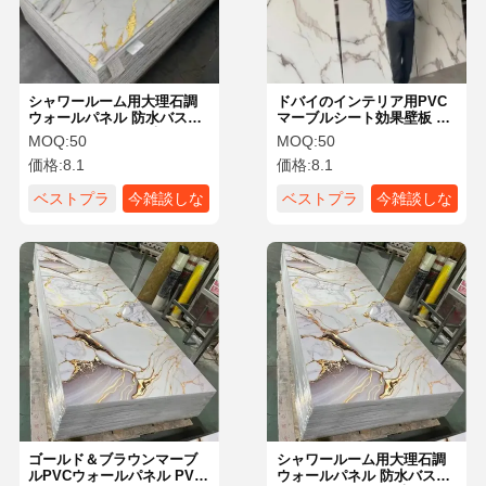
シャワールーム用大理石調
ドバイのインテリア用PVC
ウォールパネル 防水バスル
マーブルシート効果壁板 パ
ーム 3D UVボード 大理石シ
ネル
MOQ:
50
MOQ:
50
ート PVC UV 3Dパネル ウ
価格:
8.1
価格:
8.1
ォールパネル 大理石 PVC
ベストプラ
今雑談しな
ベストプラ
今雑談しな
イス
さい
イス
さい
ホーム
製品
ビデオ
VRショー
ゴールド＆ブラウンマーブ
シャワールーム用大理石調
ルPVCウォールパネル PVC
ウォールパネル 防水バスル