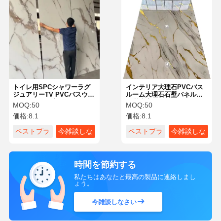
トイレ用SPCシャワーラグ
インテリア大理石PVCバス
ジュアリーTV PVCバスウォ
ルーム大理石石壁パネル高
ールパネル、大理石UVシー
品質防水パネルPVCシート
MOQ:
50
MOQ:
50
ト PVC 3mm UV 3Dパネ
屋内壁パネル大理石
価格:
8.1
価格:
8.1
ル、エンボスパネルウォー
ル大理石PVC
ベストプラ
今雑談しな
ベストプラ
今雑談しな
イス
さい
イス
さい
時間を節約する
私たちはあなたと最高の製品に連絡しまし
ょう。
今雑談しなさい