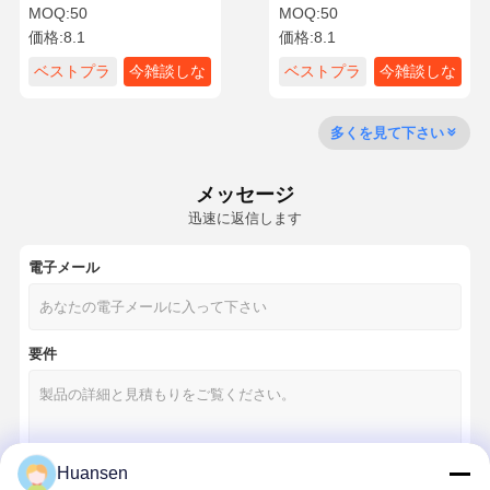
ホワイトパネル ゴールド＆
ーム 3D UVボード 大理石シ
MOQ:
50
MOQ:
50
ホワイトマーブルウォール
ート PVC UV 3Dパネル ウ
価格:
8.1
価格:
8.1
パネル
ォールパネル 大理石 PVC
企業情報
会社案内
品質管理
お問い合わせ
ベストプラ
今雑談しな
ベストプラ
今雑談しな
イス
さい
イス
さい
多くを見て下さい
メッセージ
ニュース
すべての場合
今雑談しなさ
い
迅速に返信します
電子メール
装飾用PVC壁パネル
WPC壁パネル
要件
3D壁パネル
外壁パネル
壁パネル
Huansen