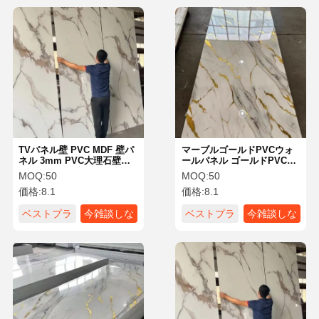
TVパネル壁 PVC MDF 壁パ
マーブルゴールドPVCウォ
ネル 3mm PVC大理石壁パ
ールパネル ゴールドPVCウ
ネル ドーラド効果 PVC
ォールパネル インテリア
MOQ:
50
MOQ:
50
3mm
価格:
8.1
価格:
8.1
ベストプラ
今雑談しな
ベストプラ
今雑談しな
イス
さい
イス
さい