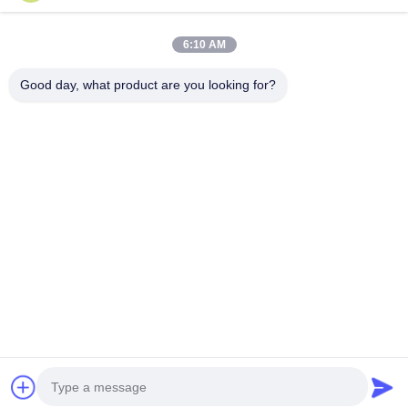
竹繊維壁パネル
続行
6:10 AM
音響の壁パネル
Good day, what product are you looking for?
ポーセリンウォールパネル
私たちのカテゴリー
SPCウォールパネル
UVウォールパネル
装飾用PVC壁
WPC壁パネル
3D壁パネル
外壁パネル
パネル
Desktop Site
ホーム
企業情報
お問い合わせ
地図
プライバシーポリシー規約
品質
装飾用PVC壁パネル
中国工場.Copyright © 2026 Henan
Huansen Building Materials Co., Ltd.. All Rights Reserved.