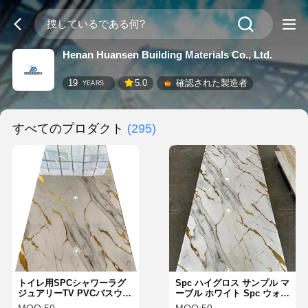
Henan Huansen Building Materials Co., Ltd.
19
5.0
確認された製造者
YEARS
すべてのプロダクト
(295)
トイレ用SPCシャワーラグ
Spc ハイグロス サンプル マ
ジュアリーTV PVCバスウォ
ーブル ホワイト Spc ウォー
ールパネル、大理石UVシー
ルパネル バスルーム ウォー