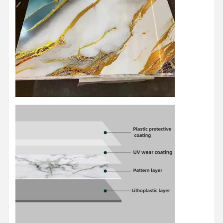
会社案内
品質管理
お問い合わせ
ニュース
すべての場合
今雑談しなさ
い
装飾用PVC壁パネル
WPC壁パネル
3D壁パネル
外壁パネル
壁パネル