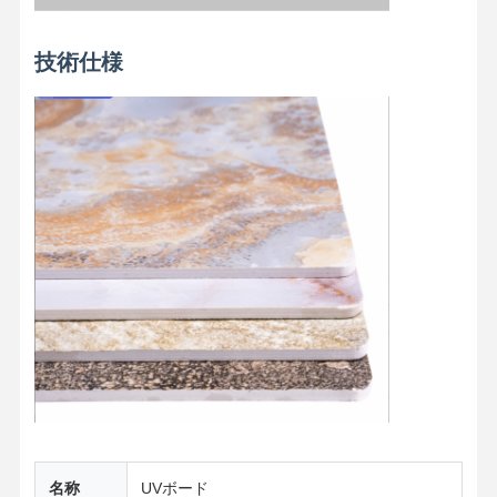
竹繊維壁パネル
技術仕様
音響の壁パネル
ポーセリンウォールパネル
SPCウォールパネル
UVウォールパネル
名称
UVボード