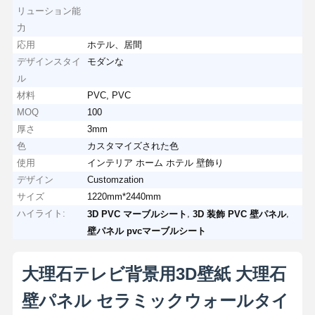
リューション能
力
応用
ホテル、居間
デザインスタイ
モダンな
ル
材料
PVC, PVC
MOQ
100
厚さ
3mm
色
カスタマイズされた色
使用
インテリア ホーム ホテル 壁飾り
デザイン
Customzation
サイズ
1220mm*2440mm
ハイライト:
,
,
3D PVC マーブルシート
3D 装飾 PVC 壁パネル
壁パネル pvcマーブルシート
大理石テレビ背景用3D壁紙 大理石
壁パネル セラミックウォールタイ