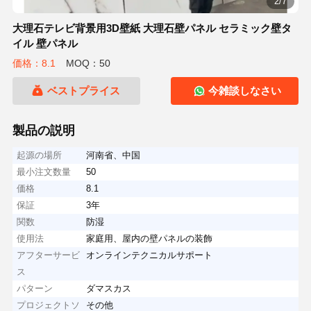
2/7
大理石テレビ背景用3D壁紙 大理石壁パネル セラミック壁タ
イル 壁パネル
価格：8.1
MOQ：50
ベストプライス
今雑談しなさい
製品の説明
起源の場所
河南省、中国
最小注文数量
50
価格
8.1
保証
3年
関数
防湿
使用法
家庭用、屋内の壁パネルの装飾
アフターサービ
オンラインテクニカルサポート
ス
パターン
ダマスカス
プロジェクトソ
その他