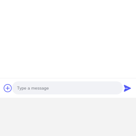
難燃性
B1級難燃性 - 着火源は即座に消火されます。権威ある
安全認証による安定した性能。
Photo