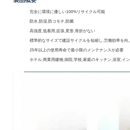
製品概要
完全に環境に優しい100%リサイクル可能
防水,防湿,防コモチ,防菌
高強度,低着用,拡張,変形,骨折がない
標準的なサイズで建設サイクルを短縮し,労働効率を向
25年以上の使用寿命で最小限のメンテナンスが必要
ホテル,商業用建物,病院,学校,家庭のキッチン,浴室,