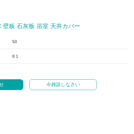
C 壁板 石灰板 浴室 天井カバー
50
8.1
せ
今雑談しなさい