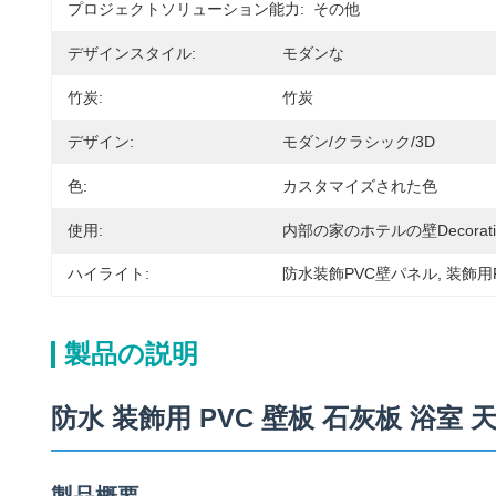
プロジェクトソリューション能力:
その他
デザインスタイル:
モダンな
竹炭:
竹炭
デザイン:
モダン/クラシック/3D
色:
カスタマイズされた色
使用:
内部の家のホテルの壁Decorati
ハイライト:
防水装飾PVC壁パネル
, 
装飾用P
製品の説明
防水 装飾用 PVC 壁板 石灰板 浴室