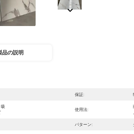
製品の説明
保証:
、吸
使用法:
ビ
ト
パターン: