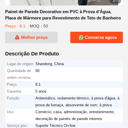
2/7
Painel de Parede Decorativo em PVC à Prova d'Água,
Placa de Mármore para Revestimento de Teto de Banheiro
Preço：8.1
MOQ：50
Melhor preço
Converse agora
Descrição De Produto
Lugar de origem
Shandong, China
Quantidade de
50
ordem mínima
Preço
8.1
Garantia
5 anos
Função
Antiestático, isolamento térmico, à prova d'água, à
prova de fumaça, absorvente de som, à prova
Uso
Comércio, casa, administração, entretenimento,
decoração de painéis de parede internos
Serviço pós-
Suporte Técnico On-line