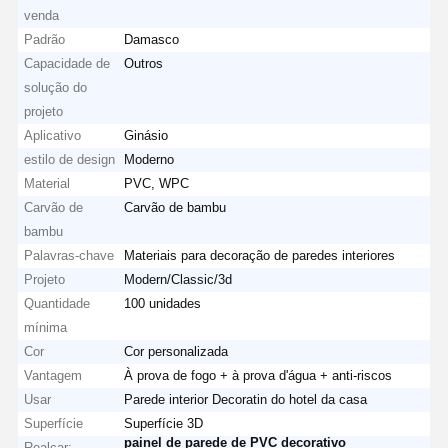
venda
Padrão
Damasco
Capacidade de
Outros
solução do
projeto
Aplicativo
Ginásio
estilo de design
Moderno
Material
PVC, WPC
Carvão de
Carvão de bambu
bambu
Palavras-chave
Materiais para decoração de paredes interiores
Projeto
Modern/Classic/3d
Quantidade
100 unidades
mínima
Cor
Cor personalizada
Vantagem
À prova de fogo + à prova d'água + anti-riscos
Usar
Parede interior Decoratin do hotel da casa
Superfície
Superfície 3D
painel de parede de PVC decorativo
Realçar: