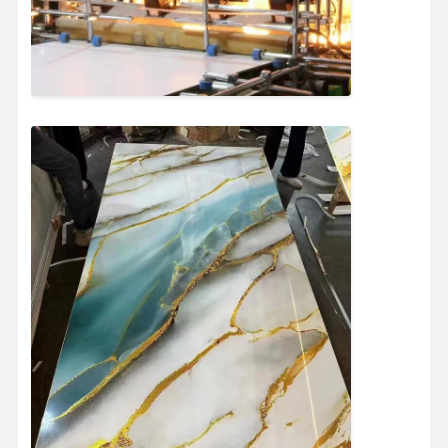
Fábrica
Controle De
Fale
Notícias
Qualidade
Conosco
Todos Os
Converse
Casos
Agora
Painel de Parede Decorativo de PVC
Painel de parede WPC
painel de parede 3d
Painel de parede exterior
Painel de parede de flauta