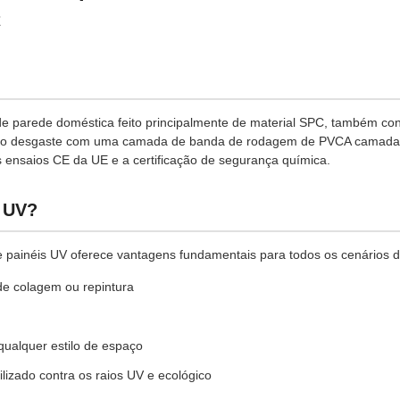
C
de parede doméstica feito principalmente de material SPC, também c
 e ao desgaste com uma camada de banda de rodagem de PVCA camada d
 ensaios CE da UE e a certificação de segurança química.
s UV?
e painéis UV oferece vantagens fundamentais para todos os cenários d
de colagem ou repintura
 qualquer estilo de espaço
lizado contra os raios UV e ecológico