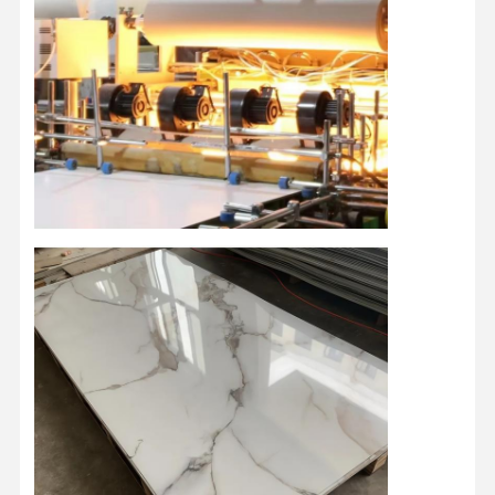
Tham Quan
Kiểm Soát
Liên Hệ
Tin Tức
Nhà Máy
Chất Lượng
Chúng Tôi
Tất Cả Các
Nói Chuyện
Trường Hợp
Ngay.
Bảng tường PVC trang trí
Bảng tường WPC
tấm tường 3d
Bảng tường bên ngoài
tấm tường phích