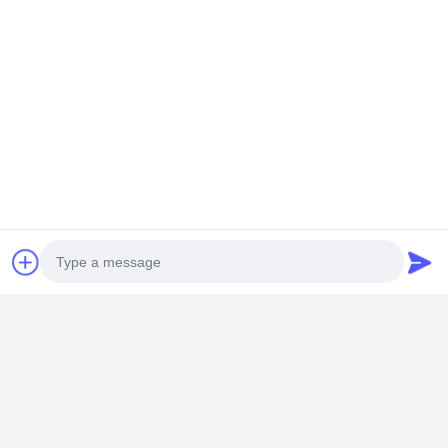
Chuyến thăm nhà máy
Sản phẩm của chúng tôi được khách hàng từ các quốc gia
khác nhau trên toàn thế giới đón nhận tốt.
Photo
Video Call