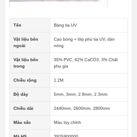
Tên
Bảng tia UV
Vật liệu bên
Cao bóng + lớp phủ tia UV, dán
ngoài
nóng
Vật liệu bên
35% PVC, 62% CaCO3, 3% Chất
trong
phụ gia
Chiều rộng
1.2M
Độ dày
5mm, 3mm, 2.8mm, 2.3mm
Chiều dài
2440mm, 2600mm, 2800mm
Màu sắc
Màu tùy chỉnh
Mã HS
3925900000