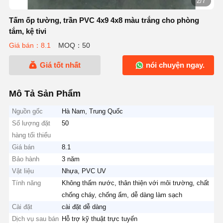
3/7
Tấm ốp tường, trần PVC 4x9 4x8 màu trắng cho phòng
tắm, kệ tivi
Giá bán：8.1
MOQ：50
Giá tốt nhất
nói chuyện ngay.
Mô Tả Sản Phẩm
Nguồn gốc
Hà Nam, Trung Quốc
Số lượng đặt
50
hàng tối thiểu
Giá bán
8.1
Bảo hành
3 năm
Vật liệu
Nhựa, PVC UV
Tính năng
Không thấm nước, thân thiện với môi trường, chất
chống cháy, chống ẩm, dễ dàng làm sạch
Cài đặt
cài đặt dễ dàng
Dịch vụ sau bán
Hỗ trợ kỹ thuật trực tuyến