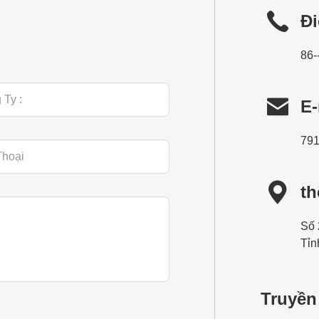
Đi
86-

E-
79

t
Số 
Tỉn
Truyền