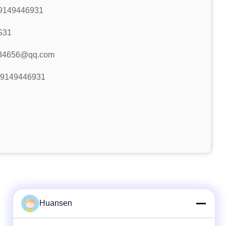
9149446931
S31
34656@qq.com
19149446931
Huansen