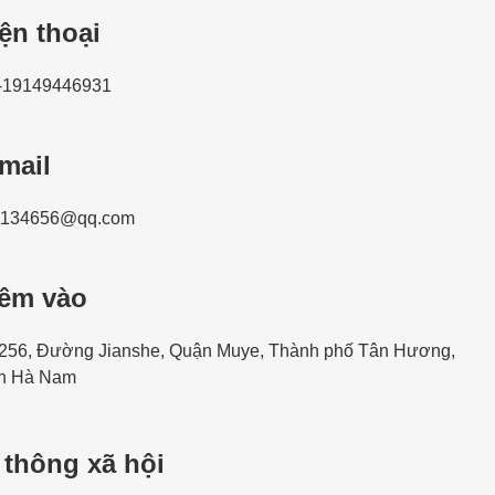
ện thoại
-19149446931
mail
1134656@qq.com
hêm vào
256, Đường Jianshe, Quận Muye, Thành phố Tân Hương,
h Hà Nam
 thông xã hội