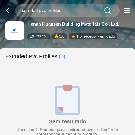
Henan Huansen Building Materials Co., Ltd.
19
5.0
Fornecedor verificado
YEARS
Extruded Pvc Profiles
(0)
Sem resultado
Desculpe！ Sua pesquisa "extruded pvc profiles" não
corresponde a nenhum produto.