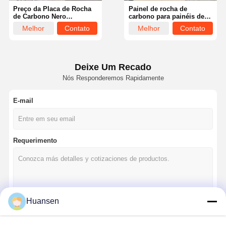
Preço da Placa de Rocha
Painel de rocha de
de Carbono Nero
carbono para painéis de
Marquina Moderna em
parede Painéis de parede
Melhor
Contato
Melhor
Contato
Mármore para Painel de
de mármore de bambu de
Parede de Fundo de TV,
carvão de fibra de parede
preço
preço
Placa de Rocha de
plana Painel de parede de
Carbono em Mármore
Wpc de bambu de carvão
de parede
Deixe Um Recado
Nós Responderemos Rapidamente
E-mail
Requerimento
Casa
Produtos
Vídeos
Quem
Huansen
Somos
Continue