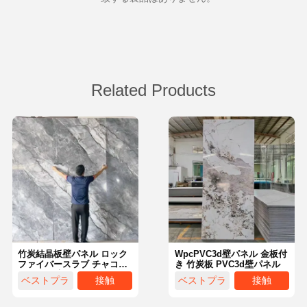
Related Products
竹炭結晶板壁パネル ロック
WpcPVC3d壁パネル 金板付
ファイバースラブ チャコー
き 竹炭板 PVC3d壁パネル
ルボード壁 PE インテリア
ベストプラ
接触
ベストプラ
接触
装飾用ベニヤ大理石
イス
イス