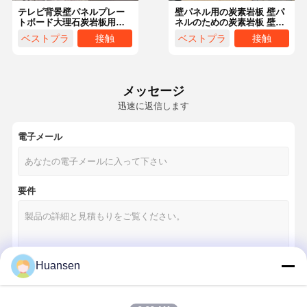
テレビ背景壁パネルプレー
壁パネル用の炭素岩板 壁パ
トボード大理石炭岩板用大
ネルのための炭素岩板 壁パ
理石モダンネロマルキーナ
ネル用 壁パネル用 壁パネル
ベストプラ
接触
ベストプラ
接触
炭岩板価格
用 壁パネル用 壁パネル用
壁パネル用 壁パネル用
イス
イス
メッセージ
迅速に返信します
電子メール
要件
Huansen
ホーム
製品
ビデオ
企業情報
続行