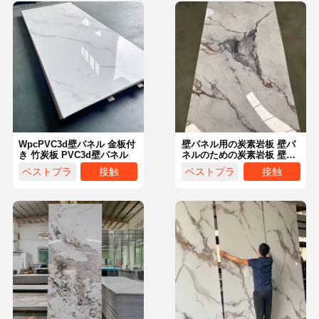
WpcPVC3d壁パネル 金板付
壁パネル用の炭素岩板 壁パ
き 竹炭板 PVC3d壁パネル
ネルのための炭素岩板 壁パ
ネル用 壁パネル用 壁パネル
ベストプラ
接触
ベストプラ
接触
用 壁パネル用 壁パネル用
壁パネル用 壁パネル用
イス
イス