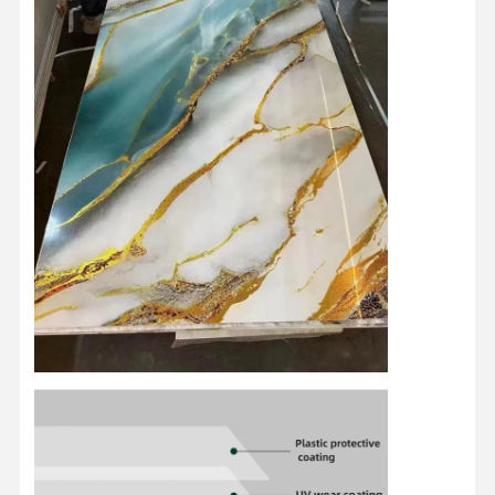
会社案内
品質管理
お問い合わせ
ニュース
すべての場合
今雑談しなさ
い
装飾用PVC壁パネル
WPC壁パネル
3D壁パネル
外壁パネル
壁パネル