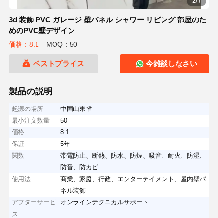
2/7
3d 装飾 PVC ガレージ 壁パネル シャワー リビング 部屋のた
めのPVC壁デザイン
価格：8.1
MOQ：50
ベストプライス
今雑談しなさい
製品の説明
起源の場所
中国山東省
最小注文数量
50
価格
8.1
保証
5年
関数
帯電防止、断熱、防水、防煙、吸音、耐火、防湿、
防音、防カビ
使用法
商業、家庭、行政、エンターテイメント、屋内壁パ
ネル装飾
アフターサービ
オンラインテクニカルサポート
ス