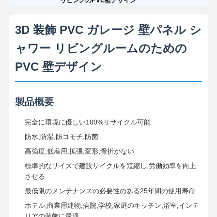
リビングのPVC壁デザイン
3D 装飾 PVC ガレージ 壁パネル シ
ャワー リビングルームのための
PVC 壁デザイン
製品概要
完全に環境に優しい100%リサイクル可能
防水,防湿,防コモチ,防菌
高強度,低着用,拡張,変形,骨折がない
標準的なサイズで建設サイクルを短縮し,労働効率を向上
させる
最低限のメンテナンスの必要性のある25年間の使用寿命
ホテル,商業用建物,病院,学校,家庭のキッチン,浴室,インテ
リアの装飾に最適