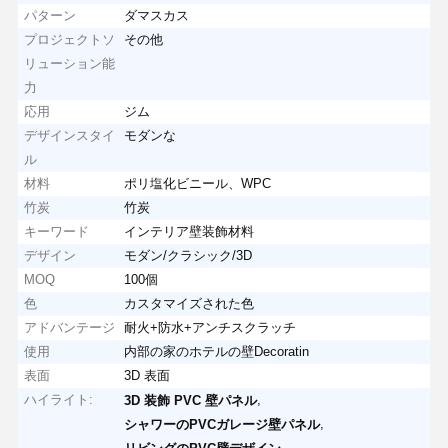
パターン
ダマスカス
プロジェクトソ
その他
リューション能
力
応用
ジム
デザインスタイ
モダンな
ル
材料
ポリ塩化ビニール、WPC
竹炭
竹炭
キーワード
インテリア壁装飾材料
デザイン
モダン/クラシック/3D
MOQ
100個
色
カスタマイズされた色
アドバンテージ
耐火+防水+アンチスクラッチ
使用
内部の家のホテルの壁Decoratin
表面
3D 表面
ハイライト:
,
3D 装飾 PVC 壁パネル
,
シャワーのPVCガレージ壁パネル