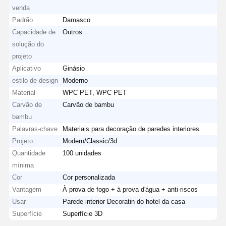
venda
Padrão
Damasco
Capacidade de
Outros
solução do
projeto
Aplicativo
Ginásio
estilo de design
Moderno
Material
WPC PET, WPC PET
Carvão de
Carvão de bambu
bambu
Palavras-chave
Materiais para decoração de paredes interiores
Projeto
Modern/Classic/3d
Quantidade
100 unidades
mínima
Cor
Cor personalizada
Vantagem
À prova de fogo + à prova d'água + anti-riscos
Usar
Parede interior Decoratin do hotel da casa
Superfície
Superfície 3D