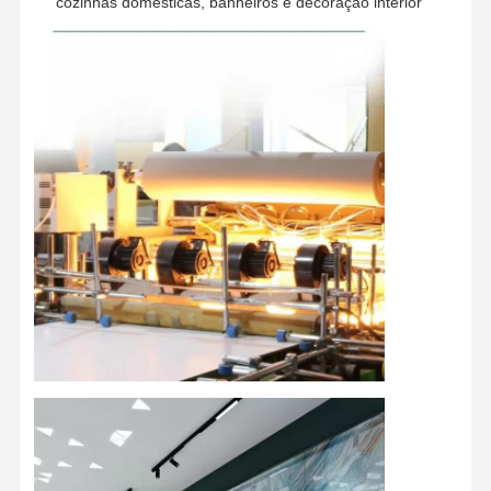
cozinhas domésticas, banheiros e decoração interior
Casa
Produtos
Vídeos
Quem
Somos