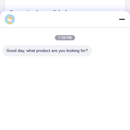
Garantia da qualidade
Huansen
Visitas de clientes bem-vindas
7:38 PM
Damos as boas-vindas aos clientes de diferentes
regiões para visitar a nossa fábrica para inspeção em
Good day, what product are you looking for?
primeira mão.