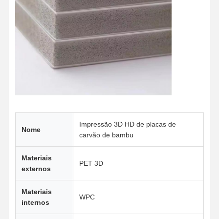
painéis de parede de fibras de bambu
Painéis de parede acústicos
Painel de Parede de Porcelana
Painel de parede do SPC
Painel de parede UV
Impressão 3D HD de placas de
Nome
carvão de bambu
Materiais
PET 3D
externos
Materiais
WPC
internos