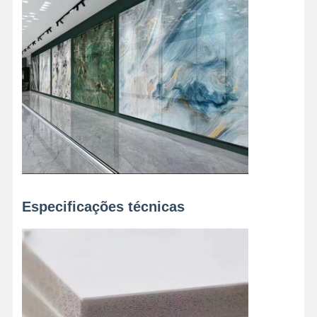
Fábrica
Controle De
Fale
Notícias
Qualidade
Conosco
Todos Os
Converse
Casos
Agora
Painel de Parede Decorativo de PVC
Especificações técnicas
Painel de parede WPC
painel de parede 3d
Painel de parede exterior
Painel de parede de flauta