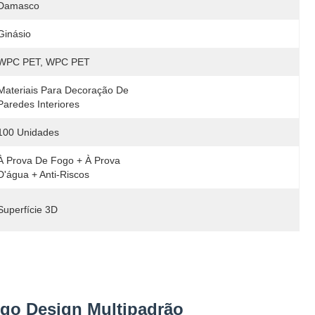
Damasco
Ginásio
WPC PET, WPC PET
Materiais Para Decoração De 
Paredes Interiores
100 Unidades
À Prova De Fogo + À Prova 
D'água + Anti-Riscos
Superfície 3D
ogo Design Multipadrão