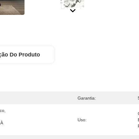
ção Do Produto
Garantia:
o, 
Uso:
À 