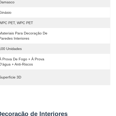
Damasco
Ginásio
WPC PET, WPC PET
Materiais Para Decoração De 
Paredes Interiores
100 Unidades
À Prova De Fogo + À Prova 
D'água + Anti-Riscos
Superfície 3D
ecoração de Interiores