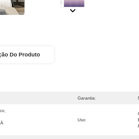
ção Do Produto
Garantia:
o, 
Uso:
À 