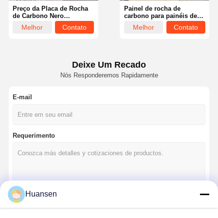
Preço da Placa de Rocha
Painel de rocha de
de Carbono Nero
carbono para painéis de
Marquina Moderna em
parede Painéis de parede
Melhor
Contato
Melhor
Contato
Mármore para Painel de
de mármore de bambu de
Parede de Fundo de TV,
carvão de fibra de parede
preço
preço
Placa de Rocha de
plana Painel de parede de
Carbono em Mármore
Wpc de bambu de carvão
de parede
Deixe Um Recado
Nós Responderemos Rapidamente
E-mail
Requerimento
Casa
Produtos
Vídeos
Quem
Huansen
Somos
Continue