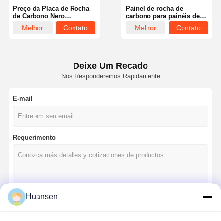
Preço da Placa de Rocha
Painel de rocha de
de Carbono Nero
carbono para painéis de
Marquina Moderna em
parede Painéis de parede
Melhor
Contato
Melhor
Contato
Mármore para Painel de
de mármore de bambu de
Parede de Fundo de TV,
carvão de fibra de parede
preço
preço
Placa de Rocha de
plana Painel de parede de
Carbono em Mármore
Wpc de bambu de carvão
de parede
Deixe Um Recado
Nós Responderemos Rapidamente
E-mail
Requerimento
Casa
Produtos
Vídeos
Quem
Huansen
Somos
Continue