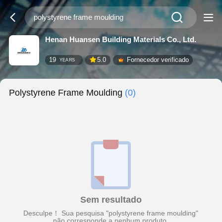
Henan Huansen Building Materials Co., Ltd.
19
5.0
Fornecedor verificado
YEARS
Polystyrene Frame Moulding
(0)
Sem resultado
Desculpe！ Sua pesquisa "polystyrene frame moulding"
não corresponde a nenhum produto.