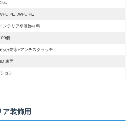
ジム
WPC PET,WPC PET
インテリア壁装飾材料
100個
耐火+防水+アンチスクラッチ
3D 表面
ーション
リア装飾用