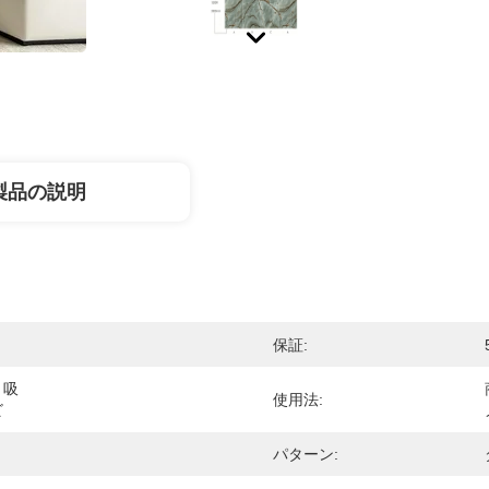
製品の説明
保証:
、吸
使用法:
ビ
ト
パターン: