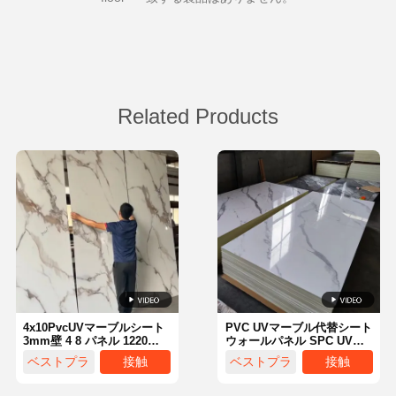
Related Products
4x10PvcUVマーブルシート
PVC UVマーブル代替シート
3mm壁 4 8 パネル 1220
ウォールパネル SPC UVウ
2440 パネル 10 フィート
ォールパネル
ベストプラ
接触
ベストプラ
接触
Pvcマーブルスレイブ
1220*2900*3mm PVCマー
ブルシート Boaマーブルウ
イス
イス
ォールパネルシート