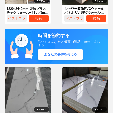
1220x2440mm 装飾プラス
シャワー装飾PVCウォール
チックウォールパネル 3mm
パネル UV SPCウォールク
デコ インテリア ウッド調
ラディングパネル 防音 96イ
ベストプラ
接触
ベストプラ
接触
PVC クラッド
ンチ
イス
イス
時間を節約する
私たちはあなたと最高の製品に連絡しまし
ょう。
あなたの要件を与える