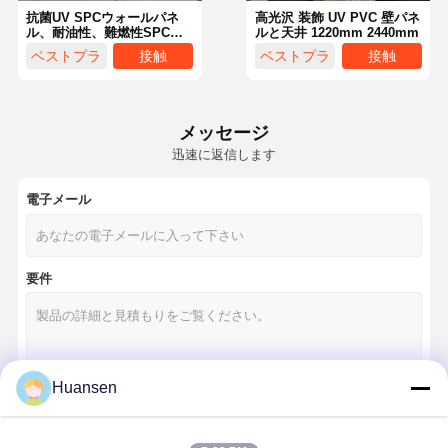
抗菌UV SPCウォールパネ
高光沢 装飾 UV PVC 壁パネ
ル、耐油性、難燃性SPCウ
ルと天井 1220mm 2440mm
ォールクラッド
ベストプラ
接触
ベストプラ
接触
イス
イス
メッセージ
迅速に返信します
電子メール
要件
Huansen
ホーム
製品
ビデオ
VRショー
続行