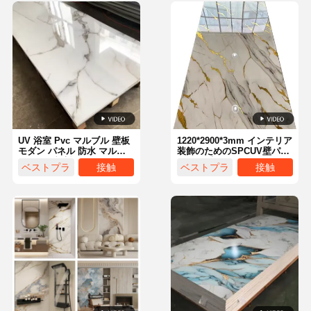
UV 浴室 Pvc マルブル 壁板
1220*2900*3mm インテリア
モダン パネル 防水 マルブ
装飾のためのSPCUV壁パネ
ル スラブ 壁板 シート
ル PVC大理石シートボア
ベストプラ
接触
ベストプラ
接触
SPC大理石壁パネル
イス
イス