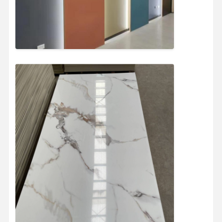
Tham Quan
Kiểm Soát
Liên Hệ
Tin Tức
Nhà Máy
Chất Lượng
Chúng Tôi
Tất Cả Các
Nói Chuyện
Trường Hợp
Ngay.
Bảng tường PVC trang trí
Bảng tường WPC
tấm tường 3d
Bảng tường bên ngoài
tấm tường phích