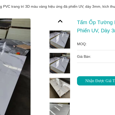
g PVC trang trí 3D màu vàng hiệu ứng đá phiến UV, dày 3mm, kích t
Tấm Ốp Tường P
Phiến UV, Dày 
MOQ:
Giá Bán:
Nhận Được Giá T