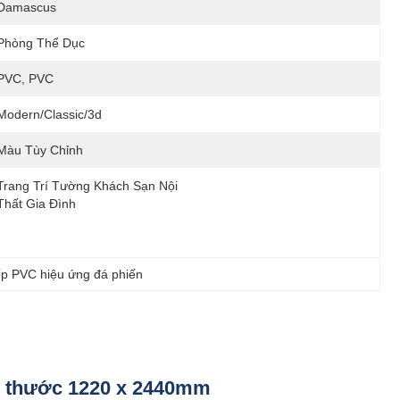
Damascus
Phòng Thể Dục
PVC, PVC
Modern/Classic/3d
Màu Tùy Chỉnh
Trang Trí Tường Khách Sạn Nội 
Thất Gia Đình
p PVC hiệu ứng đá phiến
ch thước 1220 x 2440mm