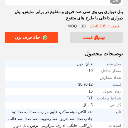
3/6
پنل دیواری پی وی سی ضد حریق و مقاوم در برابر سایش، پنل
دیواری داخلی با طرح های متنوع
قیمت：$8.70-12
MOQ：10
بهترین قیمت
حالا حرف بزن
توضیحات محصول
محل منبع
هنان، چین
مقدار حداقل
10
تعداد سفارش
قیمت
$8.70-12
زمان تحویل
15
شرایط پرداخت
T/T
گارانتی
5 سال
تابع
ضد الکتریسیته ساکن، عایق حرارت، ضد آب، ضد دود،
جاذب صدا، ضد حریق، ضد رطوبت، ضد صدا، ضد قالب
استفاده
بازرگانی، خانگی، اداری، سرگرمی، تزئین پانل دیوار