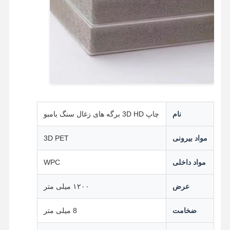
پانل های دیواری آکوستیک
پانل دیواری پرسلن
پنل دیواری SPC
پنل دیواری UV
نام
چاپ 3D HD برگه های زغال سنگ بامبو
مواد بیرونی
3D PET
مواد داخلی
WPC
عرض
۱۲۰۰ میلی متر
ضخامت
8 میلی متر