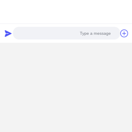
گواهینامه های کیفیت
محصولات ما گواهینامه CE اتحادیه اروپا و گواهینامه آزمایش
شیمیایی جامع را گذراندند، اطمینان از انطباق با استانداردهای بین
المللی.
Photo
Video Call
Audio Call