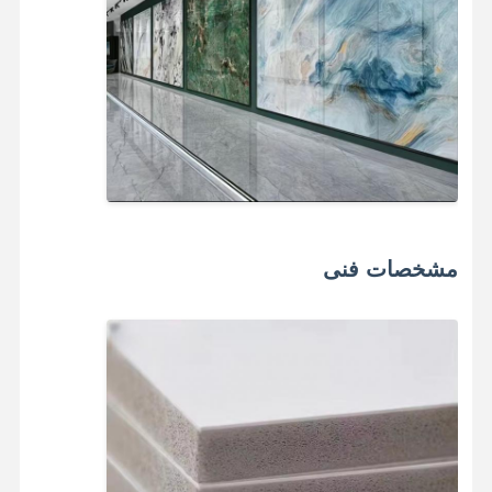
کارخانه تور
کنترل کیفیت
تماس با ما
اخبار
همه موارد
حالا حرف بزن
پانل دیواری تزئینی PVC
مشخصات فنی
پانل دیواری WPC
پانل دیواری سه بعدی
پانل دیواری بیرونی
پانل دیواری شیاردار
پنل های دیواری از فیبر بامبو