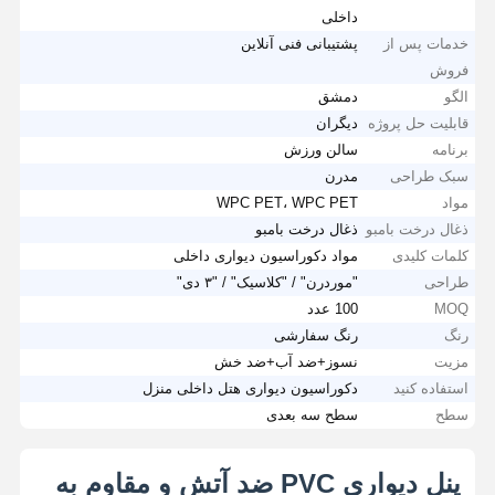
داخلی
خدمات پس از
پشتیبانی فنی آنلاین
فروش
الگو
دمشق
قابلیت حل پروژه
دیگران
برنامه
سالن ورزش
سبک طراحی
مدرن
مواد
WPC PET، WPC PET
ذغال درخت بامبو
ذغال درخت بامبو
کلمات کلیدی
مواد دکوراسیون دیواری داخلی
طراحی
"موردرن" / "کلاسیک" / "۳ دی"
MOQ
100 عدد
رنگ
رنگ سفارشی
مزیت
نسوز+ضد آب+ضد خش
استفاده کنید
دکوراسیون دیواری هتل داخلی منزل
سطح
سطح سه بعدی
پنل دیواری PVC ضد آتش و مقاوم به