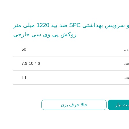
پنل دیواری حمام و سرویس بهداشتی SPC ضد بید 1220 میلی متر
روکش پی وی سی خارجی
ی:
50
ت:
7.9-10.4＄
ت:
TT
ت بیار
حالا حرف بزن