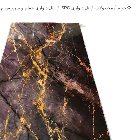
خونه
محصولات
پنل دیواری SPC
پنل دیواری حمام و سرویس بهداشتی SPC ضد بید 1220 میلی متر روکش 