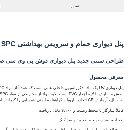
نسوز:
1
پنل دیواری حمام و سرویس بهداشتی SPC ضد بید ۱۲۲۰ میلی متر روکش پی وی سی خارجی
طراحی سنتی جدید پنل دیواری دوش پی وی سی ضد
معرفی محصول
۱۵ سال، آزمایش CE اتحادیه اروپا و گواهینامه ایمنی شیمیایی را گذرانده است.
کاملاً سازگار با محیط زیست و ۱۰۰% قابل بازیافت
ضد آب، ضد رطوبت، ضد بید و ضد کپک
استحکام بالا، سایش کم، بدون انبساط، بدون تغییر شکل، بدون شکستگی