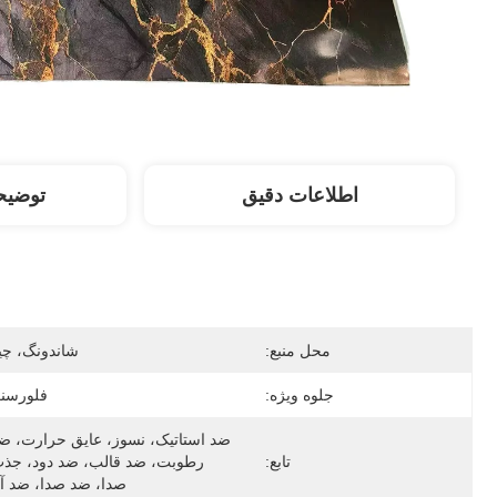
اطلاعات دقیق
توضی
محل منبع:
شاندونگ، چی
جلوه ویژه:
فلورسن
تابع:
صدا، ضد صدا، ضد آ