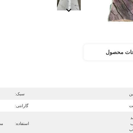
حات محصول
ن
سبک:
ت
گارانتی:
ضد استاتیک، نسوز، عایق حرارت، ضد 
رطوبت، ضد قالب، ضد دود، جذب 
استفاده:
مد
ب